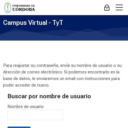
Skip to navigation
Skip to login form
Saltar al contenido principal
Skip to accessibility options
Skip to footer
Skip accessibility options
M
Acceder
Campus Virtual - TyT
Para reajustar su contraseña, envíe su nombre de usuario o su
dirección de correo electrónico. Si podemos encontrarlo en la
base de datos, le enviaremos un email con instrucciones para
poder acceder de nuevo.
Buscar por nombre de usuario
Buscar por nombre de usuario
Nombre de usuario